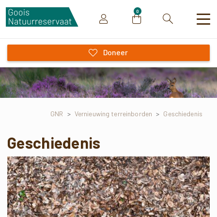
0
Zoeken
Doneer
GNR
>
Vernieuwing terreinborden
>
Geschiedenis
Geschiedenis