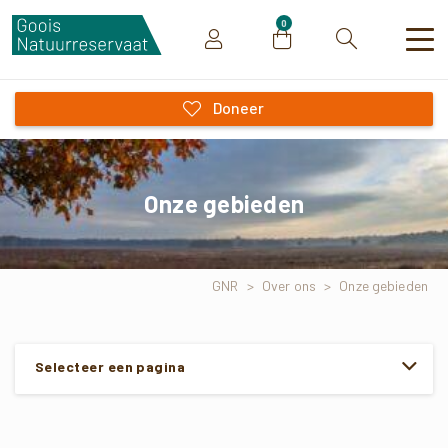
0
Zoeken
Doneer
Onze gebieden
GNR
>
Over ons
>
Onze gebieden
Selecteer een pagina