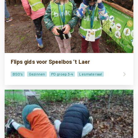
Flips gids voor Speelbos ’t Laer
BSO's
Gezinnen
PO groep 3-4
Lesmateriaal
Doe-het-zelf