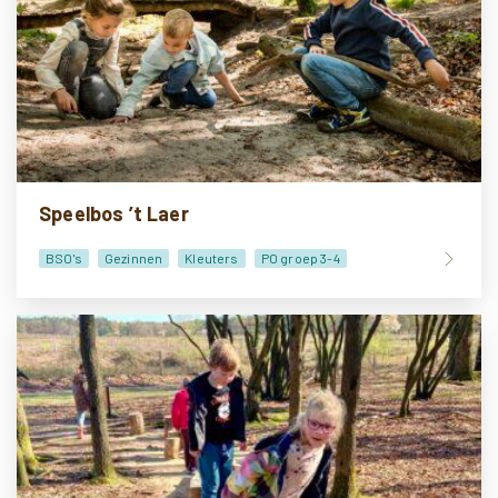
Speelbos ’t Laer
BSO's
Gezinnen
Kleuters
PO groep 3-4
PO groep 5-6
PO groep 7-8
Doe-het-zelf