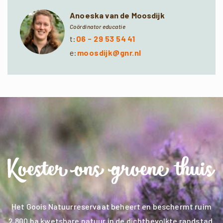
Anoeska van de Moosdijk
Coördinator educatie
t:
06 - 29 53 54 41
e:
moosdijk@gnr.nl
Het Goois Natuurreservaat beheert en beschermt ruim
2.800 ha kwetsbare natuur in de dichtbevolkte randstad.