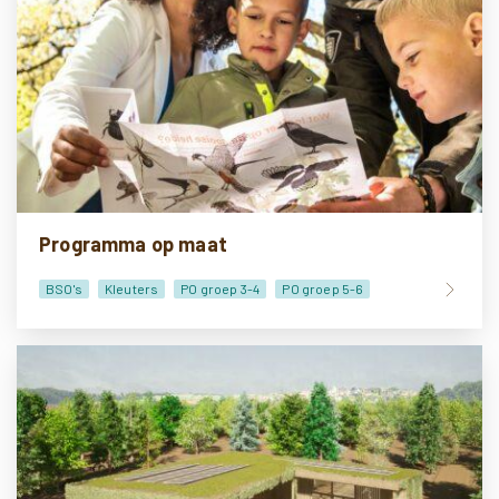
Programma op maat
BSO's
Kleuters
PO groep 3-4
PO groep 5-6
PO groep 7-8
VO onderbouw
VO bovenbouw
Lesmateriaal