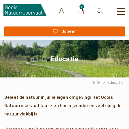
0
Zoeken
Doneer
Educatie
GNR
>
Educatie
Beleef de natuur in jullie eigen omgeving! Het Goois
Natuurreservaat laat zien hoe bijzonder en veelzijdig de
natuur vlakbij is.
Hieronder vind je de natuur educatie mogelijkheden voor