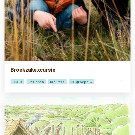
Broekzakexcursie
BSO's
Gezinnen
Kleuters
PO groep 3-4
PO groep 5-6
PO groep 7-8
VO onderbouw
Lesmateriaal
Doe-het-zelf