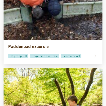
Paddenpad excursie
PO groep 5-6
Begeleide excursie
Lesmateriaal