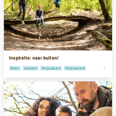
Inspiratie: naar buiten!
BSO's
Kleuters
PO groep 3-4
PO groep 5-6
PO groep 7-8
VO onderbouw
VO bovenbouw
Doe-het-zelf