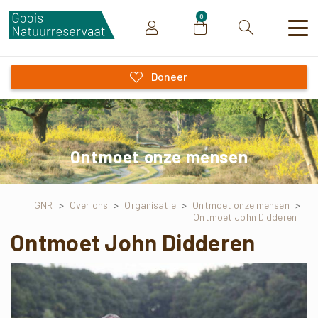
0
Zoeken
Doneer
Ontmoet onze mensen
GNR
>
Over ons
>
Organisatie
>
Ontmoet onze mensen
>
Ontmoet John Didderen
Ontmoet John Didderen