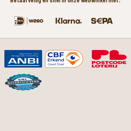
Betaal
veilig
en
snel
in
onze
webwinkel
met: