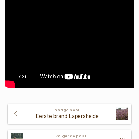
Verder
Vorige post
Lezen
Eerste brand Lapersheide
Volgende post