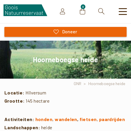
0
Zoeken
Doneer
Hoorneboegse heide
GNR
>
Hoorneboegse heide
Locatie:
Hilversum
Grootte:
145 hectare
Activiteiten:
honden
,
wandelen
,
fietsen
,
paardrijden
Landschappen:
heide