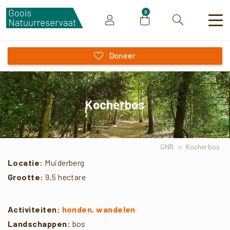
0
Zoeken
Doneer
Kocherbos
GNR
>
Kocherbos
Locatie:
Muiderberg
Grootte:
9,5 hectare
Activiteiten:
honden
,
wandelen
Landschappen:
bos