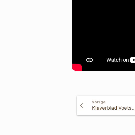
Verder
Vorige
Klaverblad Voetstappenpadrally draagt met cheque bij aan herzi
Lezen