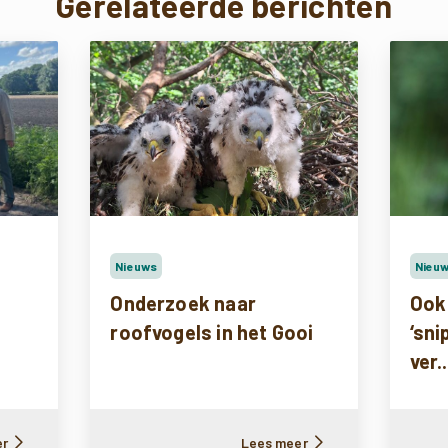
Gerelateerde berichten
Nieuws
Nieu
Onderzoek naar
Ook
roofvogels in het Gooi
‘sni
ver..
er
Lees meer