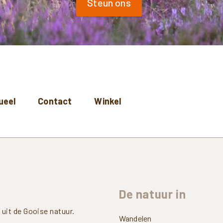
Steun ons
ueel
Contact
Winkel
De
natuur
in
uit de Gooise natuur.
Wandelen