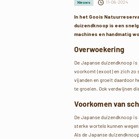
11-06-2024
Nieuws
In het Goois Natuurreser
duizendknoop is een snelgr
machines en handmatig wor
Overwoekering
De Japanse duizendknoop is ee
voorkomt (exoot) en zich zo s
vijanden en groeit daardoor h
te groeien. Ook verdwijnen di
Voorkomen van sc
De Japanse duizendknoop is ni
sterke wortels kunnen wegen,
Als de Japanse duizendknoop e