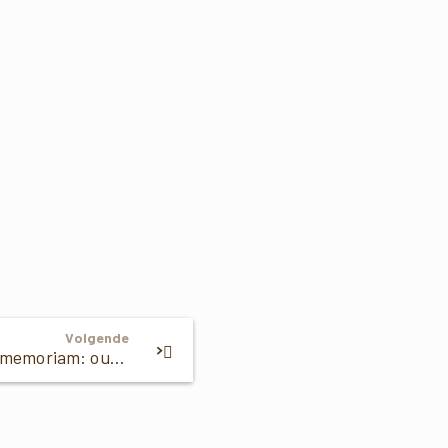
Volgende
In memoriam: oud-GNR-rentmeester Henk Korten