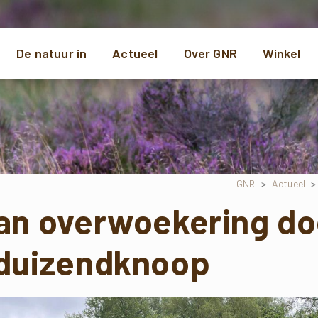
De natuur in
Actueel
Over GNR
Winkel
GNR
>
Actueel
an overwoekering do
duizendknoop