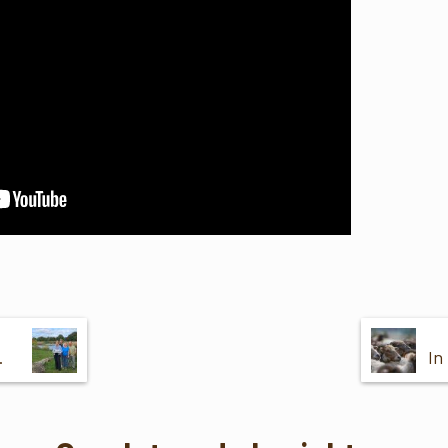
ening Voetstappenpad