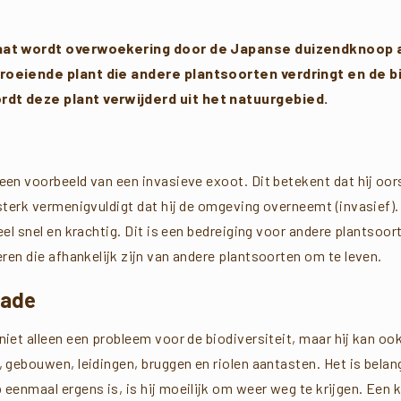
vaat wordt overwoekering door de Japanse duizendknoop
oeiende plant die andere plantsoorten verdringt en de bi
dt deze plant verwijderd uit het natuurgebied.
n voorbeeld van een invasieve exoot. Dit betekent dat hij oors
terk vermenigvuldigt dat hij de omgeving overneemt (invasief). 
eel snel en krachtig. Dit is een bedreiging voor andere plantsoor
eren die afhankelijk zijn van andere plantsoorten om te leven.
hade
et alleen een probleem voor de biodiversiteit, maar hij kan oo
 gebouwen, leidingen, bruggen en riolen aantasten. Het is bela
enmaal ergens is, is hij moeilijk om weer weg te krijgen. Een k