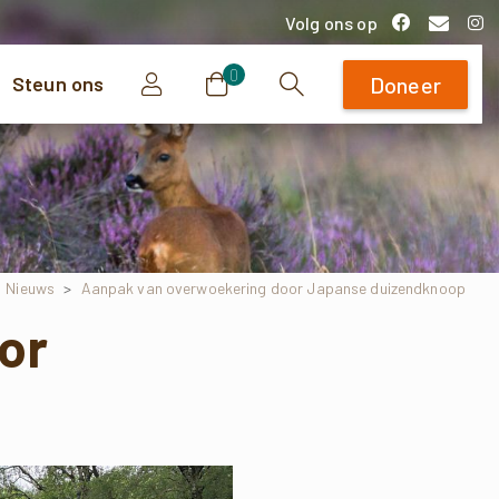
Volg ons op
0
Steun ons
Doneer
Zoeken
>
Nieuws
>
Aanpak van overwoekering door Japanse duizendknoop
or