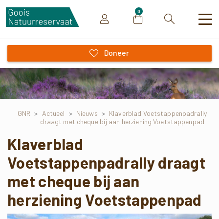
0
Zoeken
Doneer
GNR
>
Actueel
>
Nieuws
>
Klaverblad Voetstappenpadrally
draagt met cheque bij aan herziening Voetstappenpad
Klaverblad
Voetstappenpadrally draagt
met cheque bij aan
herziening Voetstappenpad