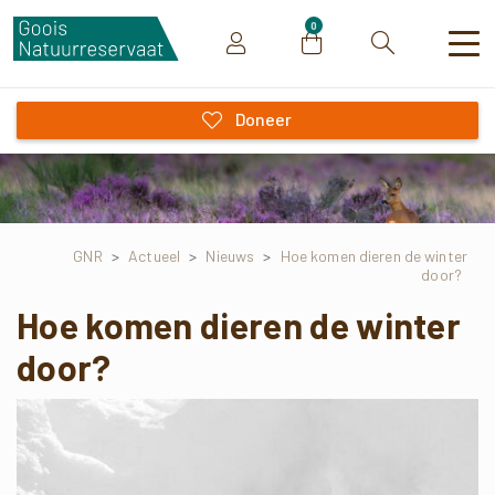
0
Zoeken
Doneer
GNR
>
Actueel
>
Nieuws
>
Hoe komen dieren de winter
door?
Hoe komen dieren de winter
door?