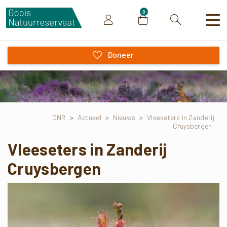
0
Zoeken
Doneer
GNR
>
Actueel
>
Nieuws
>
Vleeseters in Zanderij
Cruysbergen
Vleeseters in Zanderij
Cruysbergen