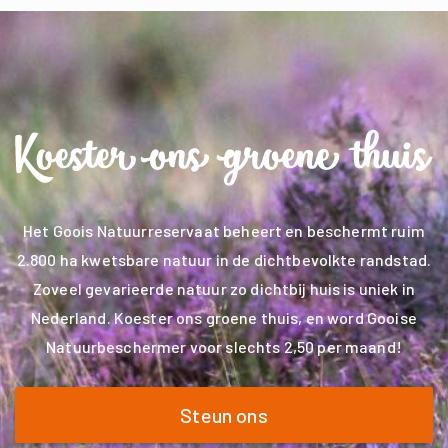
Het Goois Natuurreservaat beheert en beschermt ruim
2.800 ha kwetsbare natuur in de dichtbevolkte randstad.
Zoveel gevarieerde natuur zo dichtbij huis is uniek in
Nederland. Koester ons groene thuis, en word Gooise
Natuurbeschermer voor slechts 2,50 per maand!
Steun ons