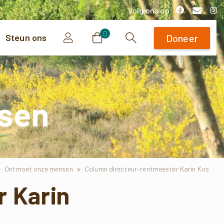
Volg ons op
0
Steun ons
Doneer
Zoeken
sen
>
Ontmoet onze mensen
>
Column directeur-rentmeester Karin Kos
 Karin