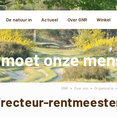
De natuur in
Actueel
Over GNR
Winkel
tmoet onze men
GNR
>
Over ons
>
Organisatie
irecteur-rentmeester