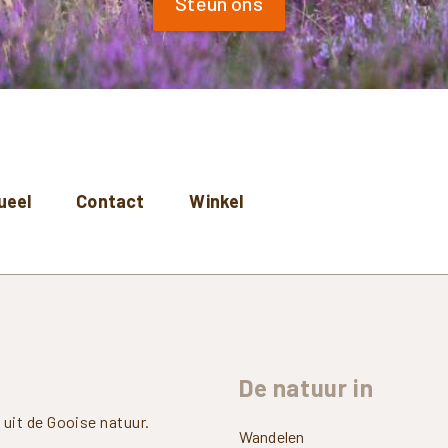
Steun ons
ueel
Contact
Winkel
De
natuur
in
uit de Gooise natuur.
Wandelen