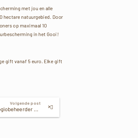
scherming met jou en alle
850 hectare natuurgebied. Door
nwoners op maximaal 10
uurbescherming in het Gooi!
 gift vanaf 5 euro. Elke gift
Volgende post
Regiobeheerder Rob bij een ‘schuimende boom’