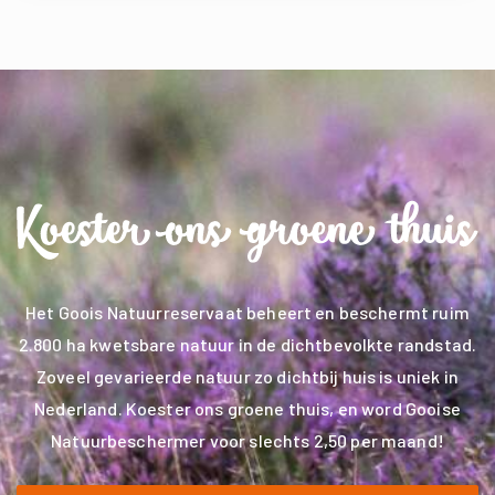
Het Goois Natuurreservaat beheert en beschermt ruim
2.800 ha kwetsbare natuur in de dichtbevolkte randstad.
Zoveel gevarieerde natuur zo dichtbij huis is uniek in
Nederland. Koester ons groene thuis, en word Gooise
Natuurbeschermer voor slechts 2,50 per maand!