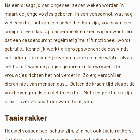
Na een draagtijd van ongeveer zeven weken worden in
maart de jonge vosjes geboren. In een vossenhol, wat nog
wel eens het hol van een ander dier kan zijn, zoals van een
konijn of een das. Op camerabeelden zien wij boswachters
dat een dassenburcht regelmatig ‘multifunctioneel’ wordt
gebruikt. Kennelijk werkt dit groepswonen: de das vindt
het prima. De mannetjesvossen zoeken in de winter alvast
het hol uit waar de jongen geboren zullen worden. De
vrouwtjes richten het hol verder in. Zo erg verschillen
dieren niet van mensen dus… Buiten de kraamtijd slaapt de
vos bovengronds en niet in een hol. Met een pootje en zijn
staart over z’n snuit om warm te blijven.
Taaie rakker
Hoewel vossen heel schuw zijn, zijn het ook taaie rakkers.
Ze laten zich niet zo snel wegjagen en hebben goed leren