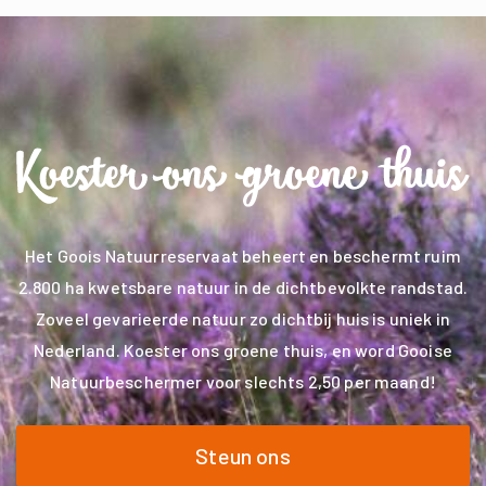
Het Goois Natuurreservaat beheert en beschermt ruim
2.800 ha kwetsbare natuur in de dichtbevolkte randstad.
Zoveel gevarieerde natuur zo dichtbij huis is uniek in
Nederland. Koester ons groene thuis, en word Gooise
Natuurbeschermer voor slechts 2,50 per maand!
Steun ons