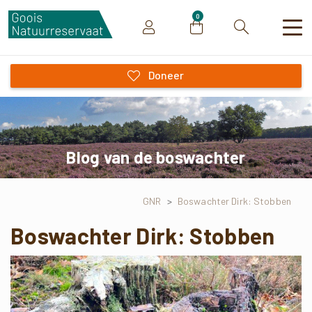
0
Zoeken
Doneer
Blog van de boswachter
GNR
>
Boswachter Dirk: Stobben
Boswachter Dirk: Stobben