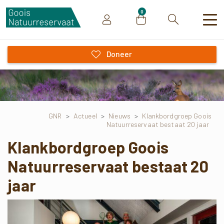
0
Zoeken
Doneer
GNR
>
Actueel
>
Nieuws
>
Klankbordgroep Goois
Natuurreservaat bestaat 20 jaar
Klankbordgroep Goois
Natuurreservaat bestaat 20
jaar