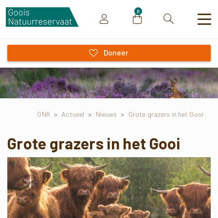
0
Zoeken
Doneer
GNR
>
Actueel
>
Nieuws
>
Grote grazers in het Gooi
Grote grazers in het Gooi