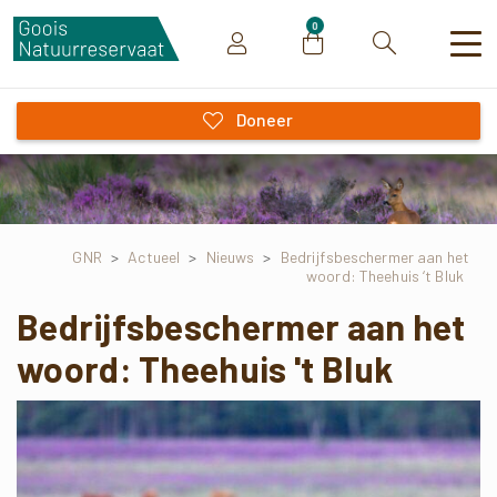
0
Zoeken
Doneer
GNR
>
Actueel
>
Nieuws
>
Bedrijfsbeschermer aan het
woord: Theehuis ‘t Bluk
Bedrijfsbeschermer aan het
woord: Theehuis 't Bluk