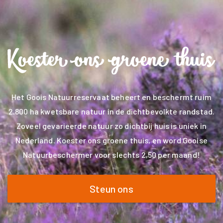
Het Goois Natuurreservaat beheert en beschermt ruim
2.800 ha kwetsbare natuur in de dichtbevolkte randstad.
Zoveel gevarieerde natuur zo dichtbij huis is uniek in
Nederland. Koester ons groene thuis, en word Gooise
Natuurbeschermer voor slechts 2,50 per maand!
Steun ons