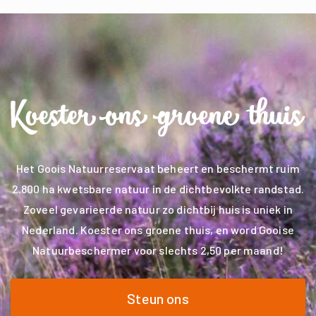
Het Goois Natuurreservaat beheert en beschermt ruim
2.800 ha kwetsbare natuur in de dichtbevolkte randstad.
Zoveel gevarieerde natuur zo dichtbij huis is uniek in
Nederland. Koester ons groene thuis, en word Gooise
Natuurbeschermer voor slechts 2,50 per maand!
Steun ons