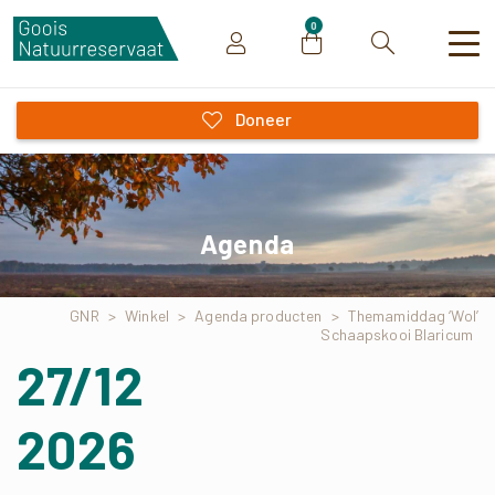
0
Zoeken
Doneer
Agenda
GNR
>
Winkel
>
Agenda producten
>
Themamiddag ‘Wol’
Schaapskooi Blaricum
27/12
2026