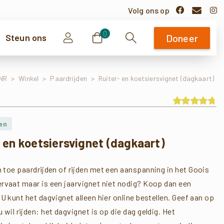
Volg ons op
0
Steun ons
Doneer
Zoeken
NR
>
Winkel
>
Paardrijden
>
Ruiter- en koetsiersvignet (dagkaart)
Waardering
op 5
en
gebaseerd
op
- en koetsiersvignet (dagkaart)
klantbeoordeli
en toe paardrijden of rijden met een aanspanning in het Goois
rvaat maar is een jaarvignet niet nodig? Koop dan een
U kunt het dagvignet alleen hier online bestellen. Geef aan op
 wil rijden: het dagvignet is op die dag geldig. Het