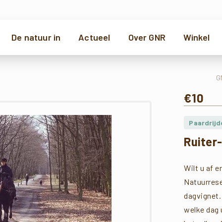
De natuur in
Actueel
Over GNR
Winkel
G
€
10
Paardrijd
Ruiter
Wilt u af 
Natuurrese
dagvignet. 
welke dag u