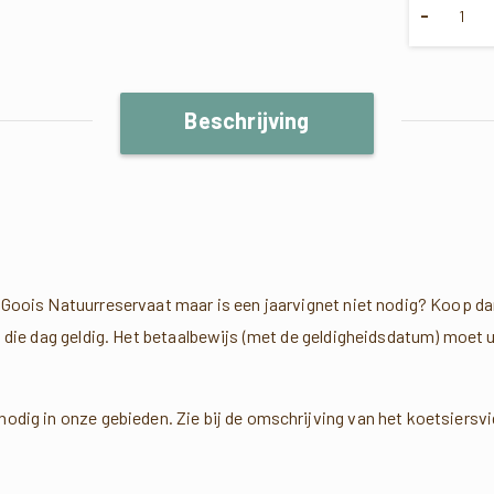
Hoeveel
-
Beschrijving
t Goois Natuurreservaat maar is een jaarvignet niet nodig? Koop dan
 op die dag geldig. Het betaalbewijs (met de geldigheidsdatum) moet
.
odig in onze gebieden. Zie bij de omschrijving van het koetsiersvign