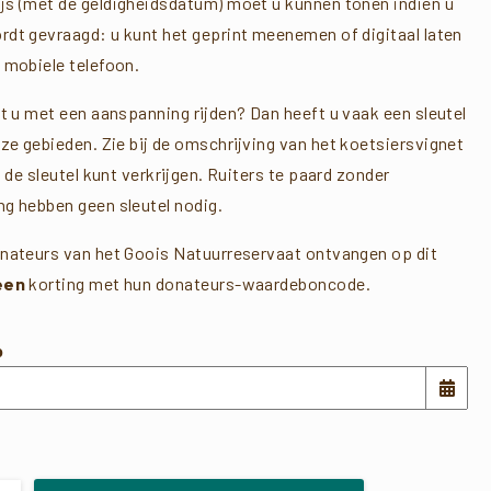
js (met de geldigheidsdatum) moet u kunnen tonen indien u
dt gevraagd: u kunt het geprint meenemen of digitaal laten
 mobiele telefoon.
lt u met een aanspanning rijden? Dan heeft u vaak een sleutel
nze gebieden. Zie bij de omschrijving van het koetsiersvignet
u de sleutel kunt verkrijgen. Ruiters te paard zonder
g hebben geen sleutel nodig.
nateurs van het Goois Natuurreservaat ontvangen op dit
een
korting met hun donateurs-waardeboncode.
p