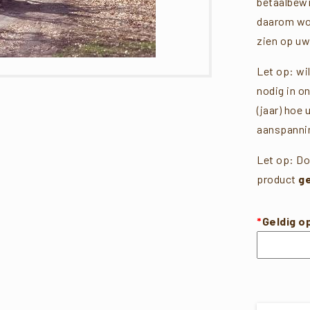
betaalbewi
daarom wor
zien op uw
Let op: wi
nodig in o
(jaar) hoe 
aanspannin
Let op: Do
product
g
*
Geldig o