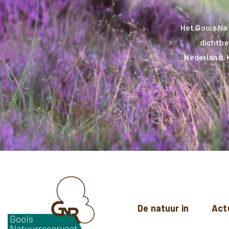
Het Goois Na
dichtbe
Nederland. 
De natuur in
Act