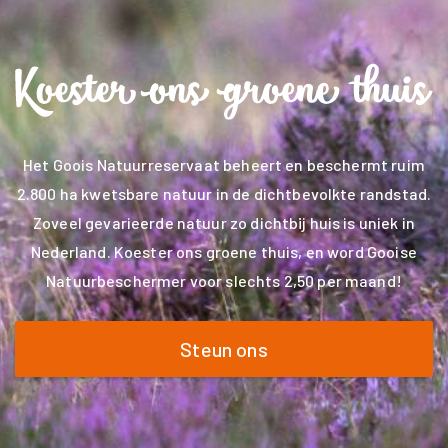
Het Goois Natuurreservaat beheert en beschermt ruim
2.800 ha kwetsbare natuur in de dichtbevolkte randstad.
Zoveel gevarieerde natuur zo dichtbij huis is uniek in
Nederland. Koester ons groene thuis, en word Gooise
Natuurbeschermer voor slechts 2,50 per maand!
Steun ons