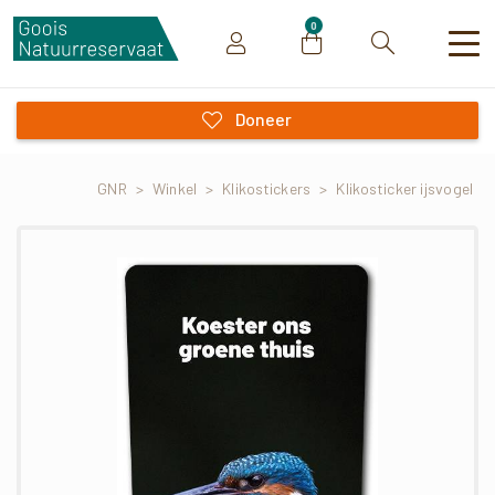
0
Zoeken
Doneer
GNR
>
Winkel
>
Klikostickers
>
Klikosticker ijsvogel