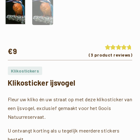
€
9
(
3
product reviews)
Waardering
op 5
gebaseerd
op
Klikostickers
klantbeoordelin
Klikosticker ijsvogel
Fleur uw kliko én uw straat op met deze klikosticker van
een ijsvogel, exclusief gemaakt voor het Goois
Natuurreservaat.
U ontvangt korting als u tegelijk meerdere stickers
bestelt.