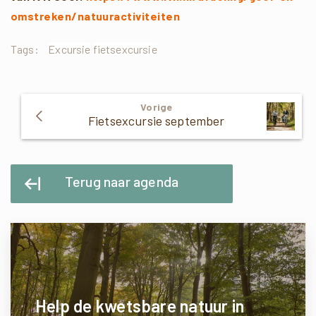
omstreken/natuuractiviteiten
Tags:
Excursie
fietsexcursie
Verder
Vorige
Lezen
Fietsexcursie september
Terug naar agenda
Help de kwetsbare natuur in