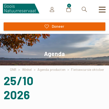
0
Zoeken
Doneer
Agenda
GNR
>
Winkel
>
Agenda producten
>
Fietsexcursie oktober
25/10
2026