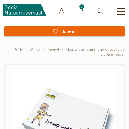
0
Zoeken
Doneer
GNR
>
Winkel
>
Nieuw!
>
Kleuterpad Lammetje ontdekt de
Gooise heide