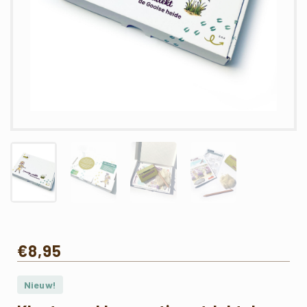
€
8,95
Nieuw!