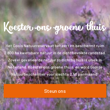
Het Goois Natuurreservaat beheert en beschermt ruim
2.800 ha kwetsbare natuur in de dichtbevolkte randstad.
Zoveel gevarieerde natuur zo dichtbij huis is uniek in
Nederland. Koester ons groene thuis, en word Gooise
Natuurbeschermer voor slechts 2,50 per maand!
Steun ons