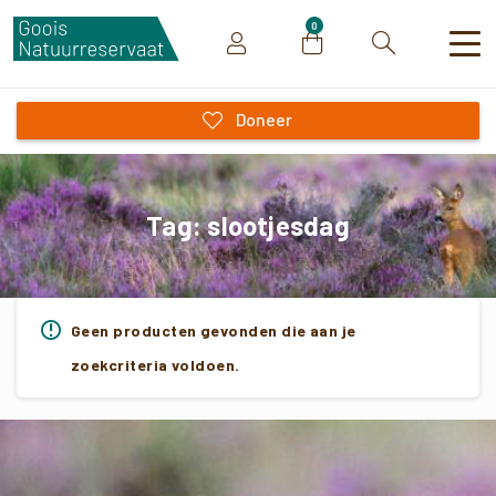
0
Zoeken
Doneer
Tag:
slootjesdag
Geen producten gevonden die aan je
zoekcriteria voldoen.