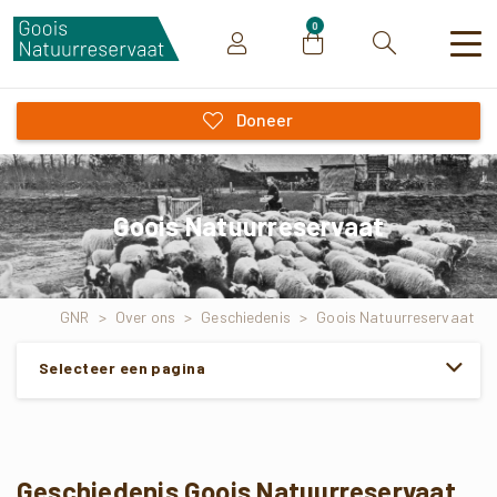
0
Zoeken
Doneer
Goois Natuurreservaat
GNR
>
Over ons
>
Geschiedenis
>
Goois Natuurreservaat
Selecteer een pagina
Geschiedenis Goois Natuurreservaat