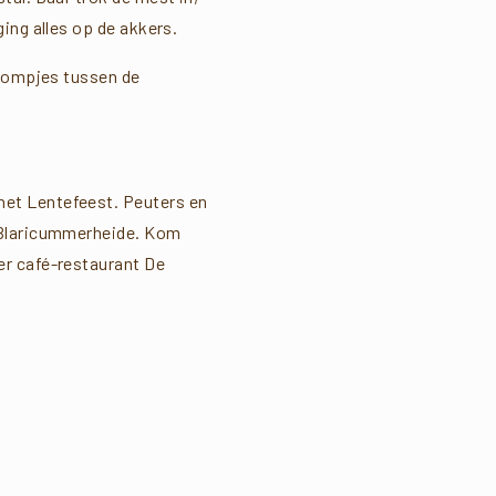
ing alles op de akkers.
boompjes tussen de
het Lentefeest. Peuters en
e Blaricummerheide. Kom
er café-restaurant De