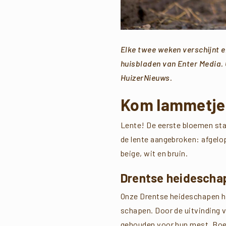
Elke twee weken verschijnt 
huisbladen van Enter Media.
HuizerNieuws.
Kom lammetjes
Lente! De eerste bloemen sta
de lente aangebroken: afgelop
beige, wit en bruin.
Drentse heidescha
Onze Drentse heideschapen her
schapen. Door de uitvinding 
gehouden voor hun mest. Boere