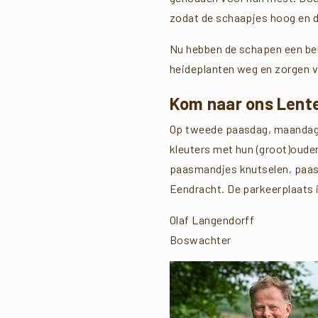
zodat de schaapjes hoog en dr
Nu hebben de schapen een bela
heideplanten weg en zorgen v
Kom naar ons Lent
Op tweede paasdag, maandag 6
kleuters met hun (groot)oude
paasmandjes knutselen, paase
Eendracht. De parkeerplaats i
Olaf Langendorff
Boswachter