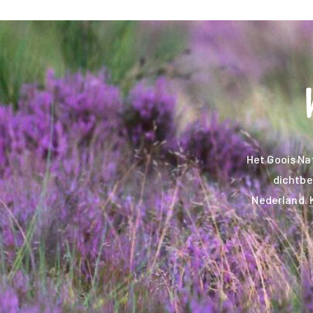
Het Goois Na
dichtbe
Nederland. 