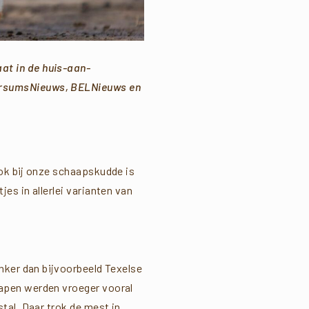
at in de huis-aan-
ersumsNieuws, BELNieuws en
Ook bij onze schaapskudde is
es in allerlei varianten van
nker dan bijvoorbeeld Texelse
hapen werden vroeger vooral
tal. Daar trok de mest in,