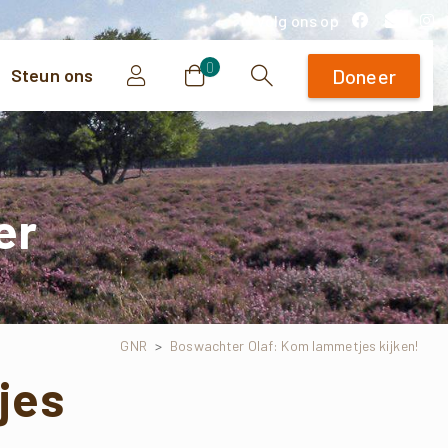
Volg ons op
0
Steun ons
Doneer
Zoeken
er
GNR
>
Boswachter Olaf: Kom lammetjes kijken!
jes