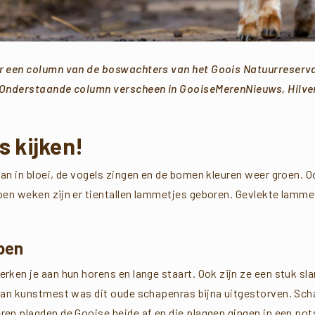
er een column van de boswachters van het Goois Natuurreserva
Onderstaande column verscheen in GooiseMerenNieuws, Hilv
 kijken!
an in bloei, de vogels zingen en de bomen kleuren weer groen. 
en weken zijn er tientallen lammetjes geboren. Gevlekte lammetj
pen
ken je aan hun horens en lange staart. Ook zijn ze een stuk sla
van kunstmest was dit oude schapenras bijna uitgestorven. Sc
n plagden de Gooise heide af en die plaggen gingen in een pots