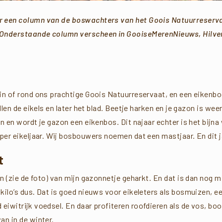
er een column van de boswachters van het Goois Natuurreserva
Onderstaande column verscheen in GooiseMerenNieuws, Hilv
 in of rond ons prachtige Goois Natuurreservaat, en een eikenb
allen de eikels en later het blad. Beetje harken en je gazon is wee
n en wordt je gazon een eikenbos. Dit najaar echter is het bijna 
uper eikeljaar. Wij bosbouwers noemen dat een mastjaar. En dit j
t
ken (zie de foto) van mijn gazonnetje geharkt. En dat is dan nog 
kilo’s dus. Dat is goed nieuws voor eikeleters als bosmuizen, e
 eiwitrijk voedsel. En daar profiteren roofdieren als de vos, bo
an in de winter.