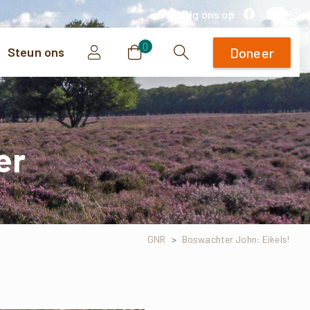
Volg ons op
0
Steun ons
Doneer
Zoeken
er
GNR
>
Boswachter John: Eikels!