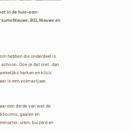
at in de huis-aan-
ersumsNieuws, BELNieuws en
oom hebben die onderdeel is
r schoon. Doe je dat niet, dan
wekelijks harken en kilo’s
aar is een volmastjaar.
maar een derde van wat de
ekhoorns, gaaien en
ommarter, uilen, buizerd en