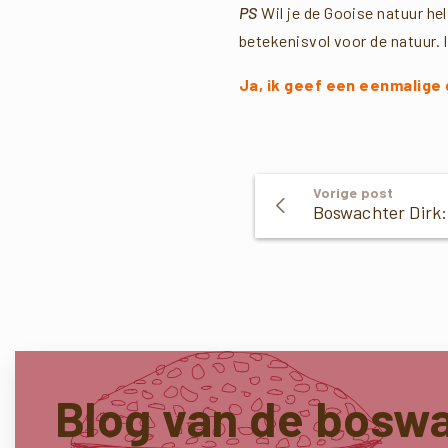
PS
Wil je de Gooise natuur he
betekenisvol voor de natuur. 
Ja, ik geef een eenmalige 
Verder
Vorige post
Bo
Lezen
Blog van de bosw