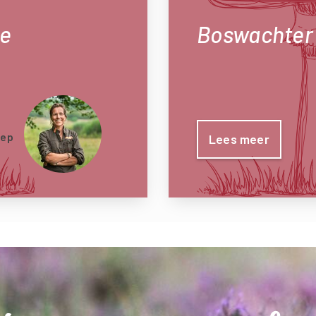
de
Boswachter 
iep
Lees meer