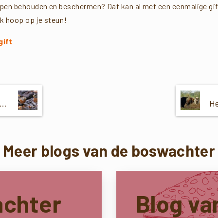
lpen behouden en beschermen? Dat kan al met een eenmalige gift 
Ik hoop op je steun!
gift
swachter Dirk: Overstaphalte het Gooi
Meer blogs van de boswachter
achter
Blog va