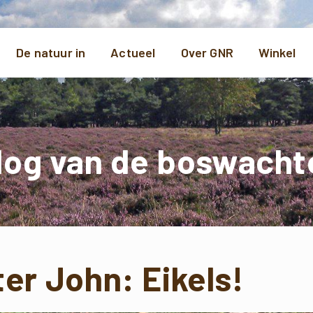
De natuur in
Actueel
Over GNR
Winkel
log van de boswacht
er John: Eikels!