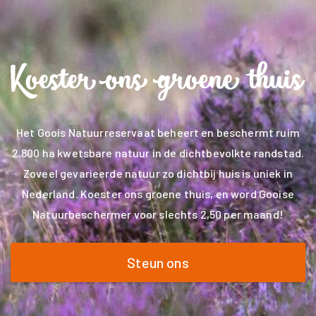
Het Goois Natuurreservaat beheert en beschermt ruim
2.800 ha kwetsbare natuur in de dichtbevolkte randstad.
Zoveel gevarieerde natuur zo dichtbij huis is uniek in
Nederland. Koester ons groene thuis, en word Gooise
Natuurbeschermer voor slechts 2,50 per maand!
Steun ons