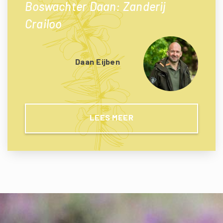
Boswachter Daan: Zanderij
Crailoo
Daan Eijben
LEES MEER