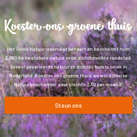
Het Goois Natuurreservaat beheert en beschermt ruim
2.800 ha kwetsbare natuur in de dichtbevolkte randstad.
Zoveel gevarieerde natuur zo dichtbij huis is uniek in
Nederland. Koester ons groene thuis, en word Gooise
Natuurbeschermer voor slechts 2,50 per maand!
Steun ons